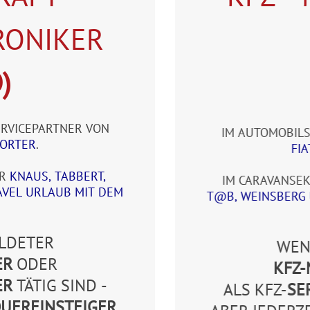
RONIKER
)
ERVICEPARTNER VON
IM AUTOMOBILS
PORTER
.
FI
IR
KNAUS, TABBERT,
IM CARAVANSE
AVEL URLAUB MIT DEM
T@B, WEINSBERG 
ILDETER
WEN
ER
ODER
KFZ-
ER
TÄTIG SIND -
ALS KFZ-
SE
UEREINSTEIGER
.