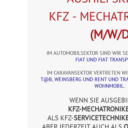
KFZ - MECHAT
(M/W/D
IM AUTOMOBILSEKTOR SIND WIR S
FIAT UND FIAT TRANS
IM CARAVANSEKTOR VERTRETEN W
T@B, WEINSBERG UND RENT UND TR
WOHNMOBIL
.
WENN SIE AUSGEB
KFZ-MECHATRONIK
ALS KFZ-
SERVICETECHNIK
ABER JEDERZEIT AUCH ALS
Q