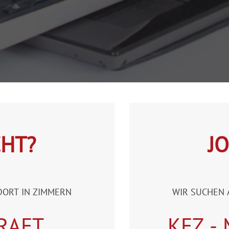
CHT?
J
DORT IN ZIMMERN
WIR SUCHEN 
RAFT
KFZ -